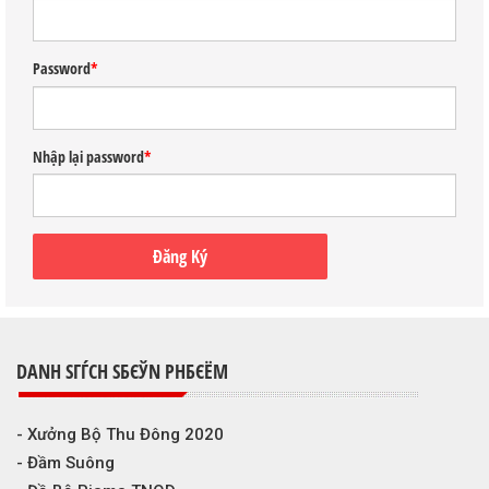
Password
*
Nhập lại password
*
DANH SГЃCH SБЄЎN PHБЄЁM
- Xưởng Bộ Thu Đông 2020
- Đầm Suông