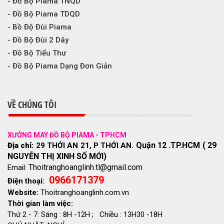
- Đồ Bộ Piama TNQD
- Đồ Bộ Piama TDQD
- Bồ Độ Đùi Piama
- Đồ Bộ Đùi 2 Dây
- Đồ Bộ Tiểu Thư
- Đồ Bộ Piama Dạng Đơn Giản
VỀ CHÚNG TÔI
XƯỞNG MAY ĐỒ BỘ PIAMA - TPHCM
Quận 12 .TP.HCM ( 29
Địa chỉ:
29 THỚI AN 21, P THỚI AN.
NGUYỄN THỊ XINH SỐ MỚI)
Thoitranghoanglinh.tl@gmail.com
Email:
0966171379
Điện thoại:
Website:
Thoitranghoanglinh.com.vn
Thời gian làm việc:
Thứ 2 - 7: Sáng : 8H -12H ; Chiều : 13H30 -18H