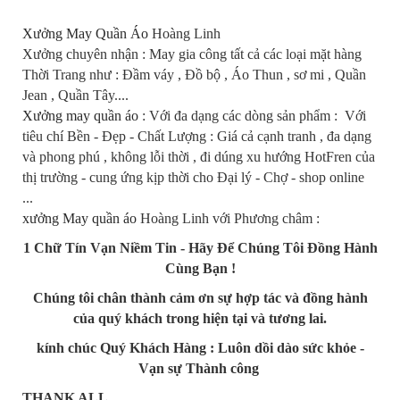
Xưởng May Quần Áo
Hoàng Linh
Xưởng chuyên nhận : May gia công tất cả các loại mặt hàng
Thời Trang như : Đầm váy , Đồ bộ , Áo Thun , sơ mi , Quần
Jean , Quần Tây....
Xưởng may quần áo
: Với đa dạng các dòng sản phẩm : Với
tiêu chí Bền - Đẹp - Chất Lượng : Giá cả cạnh tranh , đa dạng
và phong phú , không lỗi thời , đi dúng xu hướng HotFren của
thị trường - cung ứng kịp thời cho Đại lý - Chợ - shop online
...
xưởng May quần áo
Hoàng Linh với Phương châm :
1 Chữ Tín Vạn Niềm Tin - Hãy Để Chúng Tôi Đồng Hành
Cùng Bạn !
Chúng tôi chân thành cảm ơn sự hợp tác và đồng hành
của quý khách trong hiện tại và tương lai.
kính chúc Quý Khách Hàng : Luôn dồi dào sức khỏe -
Vạn sự Thành công
THANK ALL