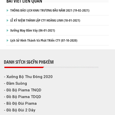
BÀI VIẾT LIÊN QUAN
THÔNG BÁO LỊCH KHAI TRƯƠNG ĐẦU NĂM 2021
(19-02-2021)
LỄ KỶ NIỆM THÀNH LẬP CTY HOÀNG LINH
(18-01-2021)
Xưởng May Đầm Váy
(06-01-2021)
Lịch Sử Hình Thành Và Phát TRiển CTY
(07-10-2020)
DANH SГЃCH SБЄЎN PHБЄЁM
- Xưởng Bộ Thu Đông 2020
- Đầm Suông
- Đồ Bộ Piama TNQD
- Đồ Bộ Piama TDQD
- Bồ Độ Đùi Piama
- Đồ Bộ Đùi 2 Dây